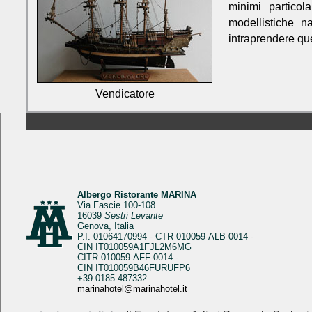
minimi particol
modellistiche n
intraprendere ques
Vendicatore
Albergo Ristorante MARINA
Via Fascie 100-108
16039
Sestri Levante
Genova, Italia
P.I. 01064170994 - CTR 010059-ALB-0014 -
CIN IT010059A1FJL2M6MG
CITR 010059-AFF-0014 -
CIN IT010059B46FURUFP6
+39 0185 487332
marinahotel@marinahotel.it