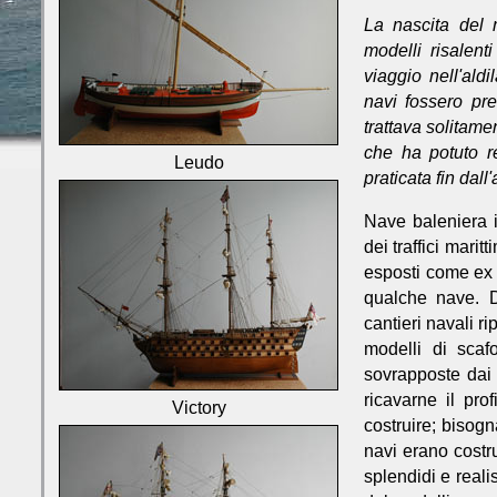
La nascita del 
modelli risalent
viaggio nell'ald
navi fossero pre
trattava solitame
che ha potuto re
Leudo
praticata fin dall'
Nave baleniera 
dei traffici marit
esposti come ex 
qualche nave. D
cantieri navali r
modelli di scafo
sovrapposte dai 
ricavarne il prof
Victory
costruire; bisogn
navi erano costru
splendidi e realis