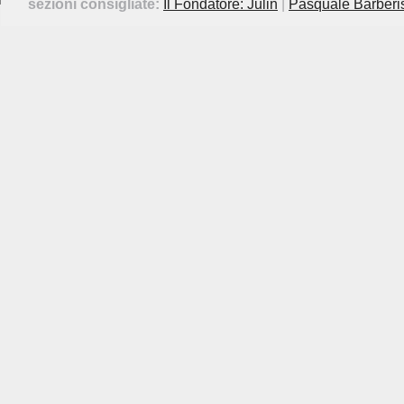
sezioni consigliate:
Il Fondatore: Julin
|
Pasquale Barberi