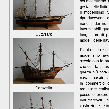
del modellismo, r
gesta delle flott
il modellismo 
riproducevano, a
nonché dai numer
interminabili gue
Cuttysark
lunghe ore di pr
modelli delle na
Pianta e sezio
modellismo nava
secolo con la pr
che con la diffus
guerra più note 
navale basato su
in commercio de
Caravella
realizzare realis
possono essere r
innumerevoli lib
costruzione, le in