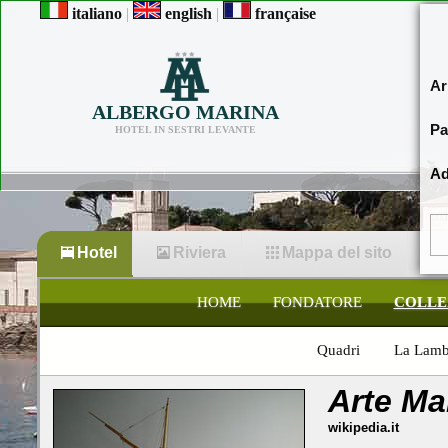
italiano
|
english
|
française
Ar
ALBERGO MARINA
Pa
HOTEL IN SESTRI LEVANTE
Ad
Hotel
Riviera
Mappa del sito
HOME
FONDATORE
COLLE
Quadri
La Lamb
Arte Ma
wikipedia.it