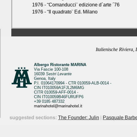
1976 - ˜Comanducci¨ edizione d´arte ´76
1976 - ˜Il quadrato¨ Ed. Milano
Italienische Riviera,
Albergo Ristorante MARINA
Via Fascie 100-108
16039
Sestri Levante
Genoa, Italy
P.I. 01064170994 - CTR 010059-ALB-0014 -
CIN IT010059A1FJL2M6MG
CITR 010059-AFF-0014 -
CIN IT010059B46FURUFP6
+39 0185 487332
marinahotel@marinahotel.it
suggested sections:
The Founder: Julin
|
Pasquale Barbe