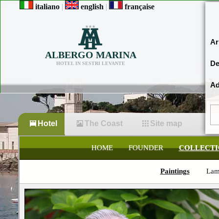
italiano
|
english
|
française
Ar
ALBERGO MARINA
De
HOTEL IN SESTRI LEVANTE
Ad
Hotel
The Coast
Site map
HOME
FOUNDER
COLLECTI
Paintings
Lam