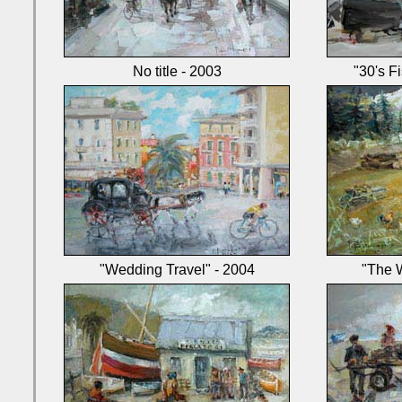
No title - 2003
"30's F
"Wedding Travel" - 2004
"The W